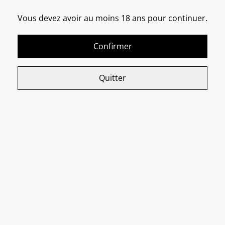
Vous devez avoir au moins 18 ans pour continuer.
TONY LUXURE
15,00 €
Confirmer
Quitter
Cookies
Contactez-nous
Conditions
Politique de
Politique de cookies
Ce site Internet utilise des cookies. Les cookies sont de petits fichiers qui
confidentialité
nous aident à comprendre comment vous utilisez nos services afin
d'améliorer votre expérience. Vous pouvez en savoir plus sur ces cookies
et contrôler la façon dont ils sont utilisés en cliquant sur « Paramètres des
cookies ». Vous pouvez également consulter notre
politique de cookies
.
Tout accepter
©
2026
Tony Car Wash